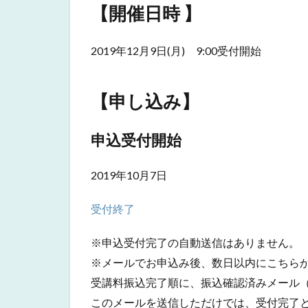
【開催日時 】
2
【開
催日
2019年12月9日(月) 9:00受付開始
時
】
3
【申し込み】
【申
し込
申込受付開始
み】
3.1
2019年10月7日
申込
受付
開始
受付終了
4
※申込受付完了の自動送信はありません。
【チ
ラシ
※メールでお申込み後、数日以内にこちら
デー
受講料振込完了順に、振込確認済みメール
タ】
このメールを送信しただけでは、受付完了