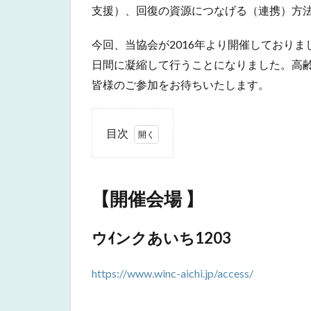
支援）、回復の資源につなげる（連携）方
今回、当協会が2016年より開催しており
日間に凝縮して行うことになりました。高
皆様のご参加をお待ちいたします。
目次
1
【開
催会
【開催会場 】
場
】
ウｲンクあいち1203
1.1
ウｲン
クあ
https://www.winc-aichi.jp/access/
いち
1203