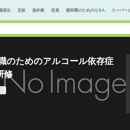
種届出
定款
規約集
役員
援助職のためのQ＆A
スーパー
援職のためのアルコール依存症
研修
修