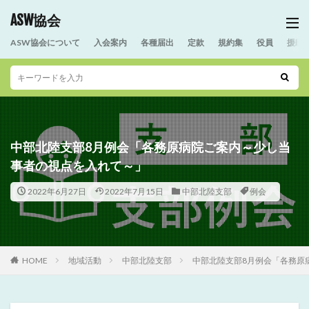
ASW協会
ASW協会について
入会案内
各種届出
定款
規約集
役員
援助
中部北陸支部8月例会「各務原病院ご案内～少し当
事者の視点を入れて～」
2022年6月27日
2022年7月15日
中部北陸支部
例会
HOME
地域活動
中部北陸支部
中部北陸支部8月例会「各務原