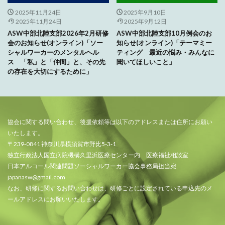
2025年11月24日
2025年9月10日
2025年11月24日
2025年9月12日
ASW中部北陸支部2026年2月研修
ASW中部北陸支部10月例会のお
会のお知らせ(オンライン)「ソー
知らせ(オンライン)「テーマミー
シャルワーカーのメンタルヘル
ティング 最近の悩み・みんなに
ス 「私」と「仲間」と、その先
聞いてほしいこと」
の存在を大切にするために」
協会に関する問い合わせ、後援依頼等は以下のアドレスまたは住所にお願い
いたします。
〒239-0841 神奈川県横須賀市野比5-3-1
独立行政法人国立病院機構久里浜医療センター内 医療福祉相談室
日本アルコール関連問題ソーシャルワーカー協会事務局担当宛
japanasw@gmail.com
なお、研修に関するお問い合わせは、研修ごとに設定されている申込先のメ
ールアドレスにお願いいたします。