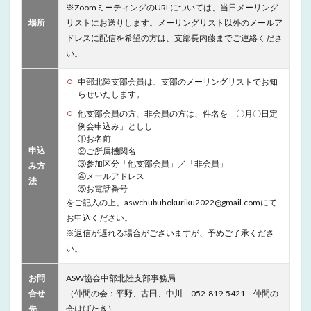
※ZoomミーティングのURLについては、当日メーリング
場所
リストにお送りします。メーリングリスト以外のメールア
ドレスに配信を希望の方は、支部長内藤までご連絡くださ
い。
中部北陸支部会員は、支部のメーリングリストでお知
らせいたします。
他支部会員の方、非会員の方は、件名を「〇月〇日定
例会申込み」としし
①お名前
申込
②ご所属機関名
③参加区分「他支部会員」／「非会員」
み方
④メールアドレス
法
⑤お電話番号
をご記入の上、aswchubuhokuriku2022@gmail.comにて
お申込ください。
※返信が遅れる場合がございますが、予めご了承くださ
い。
お問
ASW協会中部北陸支部事務局
合せ
（仲間の会：平野、古田、中川 052-819-5421 仲間の
先
会はばたき）