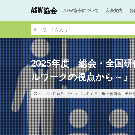
ASW協会
ASW協会について
入会案内
各
2025年度 総会・全国
ルワークの視点から～」
2025年5月13日
2025年9月10日
全国研修
研