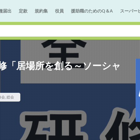
種届出
定款
規約集
役員
援助職のためのQ＆A
スーパー
研修「居場所を創る～ソーシャ
修会
,
総会