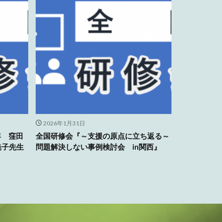
2026年1月31日
年 窪田
全国研修会『～支援の原点に立ち返る～
暁子先生
問題解決しない事例検討会 in関西』