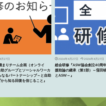
4月27日
2026年4月27日
2026年4月27日
人溜まりチーム企画（オンライ
総会研修『ASW協会創立40周
自助グループとソーシャルワーカ
援助論の継承（第1部）～窪田
さらなるパートナーシップ～と自助
とASW～』
プから知る回復を信じること』