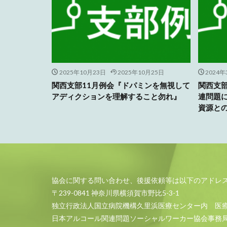
2025年10月23日
2025年10月25日
2024
関西支部11月例会『ドパミンを無視して
関西支部
アディクションを理解すること勿れ』
連問題
資源と
協会に関する問い合わせ、後援依頼等は以下のアドレ
〒239-0841 神奈川県横須賀市野比5-3-1
独立行政法人国立病院機構久里浜医療センター内 医
日本アルコール関連問題ソーシャルワーカー協会事務