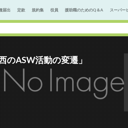
種届出
定款
規約集
役員
援助職のためのQ＆A
スーパー
関西のASW活動の変遷」