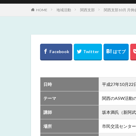
HOME
地域活動
関西支部
関西支部10月 月
日時
平成27年10月22日
テーマ
関西のASW活動
講師
坂本満氏（新阿武
場所
市民交流センター