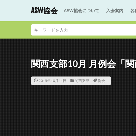
ASW協会
ASW協会について
入会案内
各
関西支部10月 月例会「
2015年10月11日
関西支部
例会