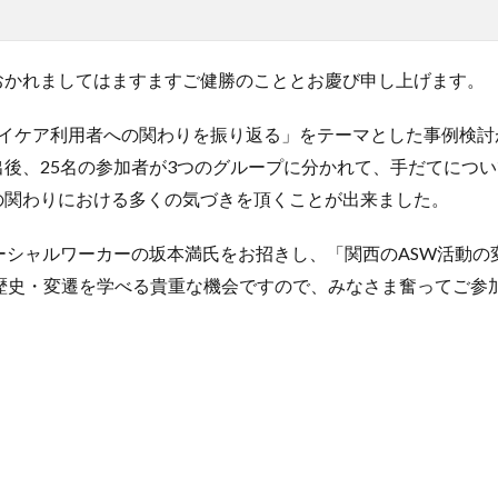
おかれましてはますますご健勝のこととお慶び申し上げます。
デイケア利用者への関わりを振り返る」をテーマとした事例検討
後、25名の参加者が3つのグループに分かれて、手だてにつ
の関わりにおける多くの気づきを頂くことが出来ました。
ーシャルワーカーの坂本満氏をお招きし、「関西のASW活動
歴史・変遷を学べる貴重な機会ですので、みなさま奮ってご参