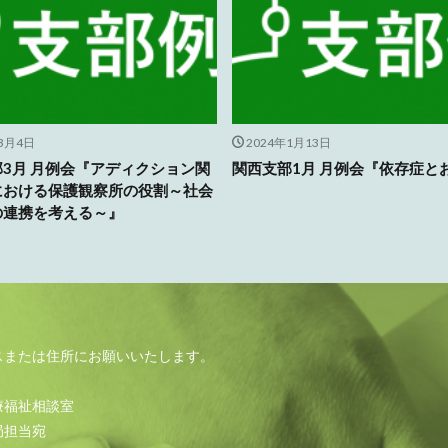
年3月4日
2024年1月13日
3月 月例会『アディクション関
関西支部1月 月例会『依存症と
における保護観察所の役割～社会
の連携を考える～』
スまたは住所にお願いいたします。
療福祉相談室
局担当宛