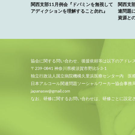
関西支部11月例会『ドパミンを無視して
関西支部
アディクションを理解すること勿れ』
連問題
資源と
協会に関する問い合わせ、後援依頼等は以下のアドレ
〒239-0841 神奈川県横須賀市野比5-3-1
独立行政法人国立病院機構久里浜医療センター内 医
日本アルコール関連問題ソーシャルワーカー協会事務
japanasw@gmail.com
なお、研修に関するお問い合わせは、研修ごとに設定