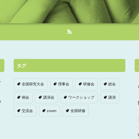
タグ
ス
全国研究大会
理事会
研修会
総会
例会
講演会
ワークショップ
講演
ワ
交流会
zoom
全国研修