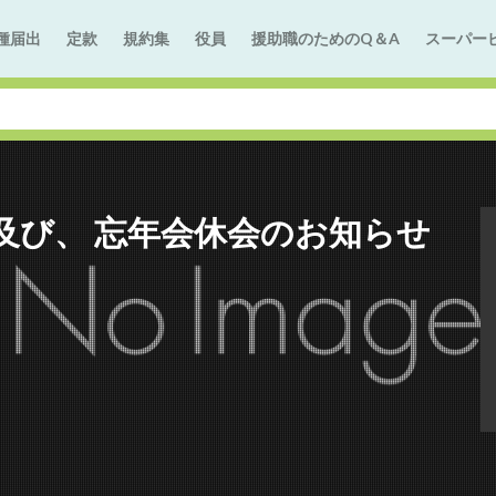
種届出
定款
規約集
役員
援助職のためのQ＆A
スーパー
及び、 忘年会休会のお知らせ