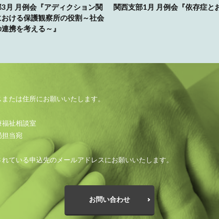
3月 月例会『アディクション関
関西支部1月 月例会『依存症と
における保護観察所の役割～社会
の連携を考える～』
スまたは住所にお願いいたします。
療福祉相談室
局担当宛
されている申込先のメールアドレスにお願いいたします。
お問い合わせ