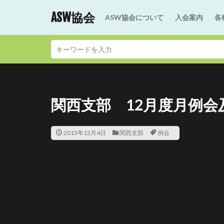
ASW協会
ASW協会について
入会案内
各
関西支部 12月度月例会
2015年12月4日
関西支部
例会