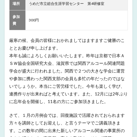
場所
うめだ市立総合生涯学習センター 第4研修室
参加
300円
費
厳寒の候、会員の皆様におかれましてはますますご健勝のこ
ととお慶び申し上げます。
本年も誠によろしくお願いいたします。昨年は京都で日本Ａ
ＳＷ協会全国研究大会、滋賀県では関西アルコール関連問題
学会が盛大に行われました。関西で２つの大きな学会に運営
や参加に携わった関西支部の会員も多忙の年だったのではな
いでしょうか。本当にご苦労様でした。今年も楽しく学び、
連携作りが出来ればと考えています。また、12月には2年ぶり
に忘年会を開催し、11名の方にご参加頂きました。
さて、１月の月例会では、回復施設で活躍されておられます
方々を講師としてお迎えし、と言うテーマでご講義頂きま
す。この数年の間に出来た新しいアルコール関連の事業所の