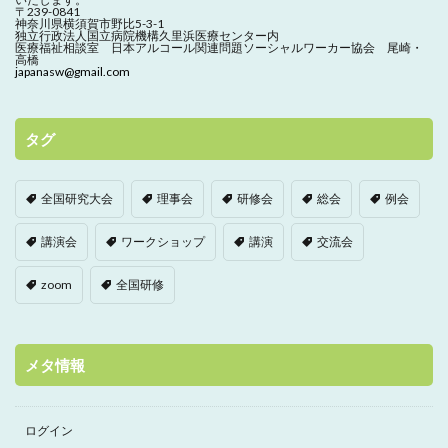
〒239-0841
神奈川県横須賀市野比5-3-1
独立行政法人国立病院機構久里浜医療センター内
医療福祉相談室 日本アルコール関連問題ソーシャルワーカー協会 尾崎・
高橋
japanasw@gmail.com
タグ
全国研究大会
理事会
研修会
総会
例会
講演会
ワークショップ
講演
交流会
zoom
全国研修
メタ情報
ログイン