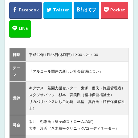
日時
平成29年1月26日(木曜日) 19:00～21：00
テー
「アルコール関連の新しい社会資源につい」
マ
キグナス 若園支援センター 鬼塚 優氏（施設管理者）
スタジオパッソ 杉本 育美氏（精神保健福祉士）
講師
リカバリハウスいちご尼崎 武輪 真吾氏（精神保健福祉
士）
采井 彰浩氏（釜ヶ崎ストロームの家）
司会
大本 淳氏（八木植松クリニック/コーディネーター）