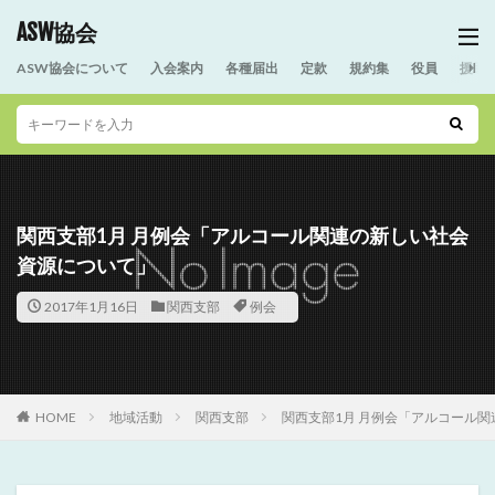
ASW協会
ASW協会について
入会案内
各種届出
定款
規約集
役員
援助
関西支部1月 月例会「アルコール関連の新しい社会
資源について」
2017年1月16日
関西支部
例会
HOME
地域活動
関西支部
関西支部1月 月例会「アルコール