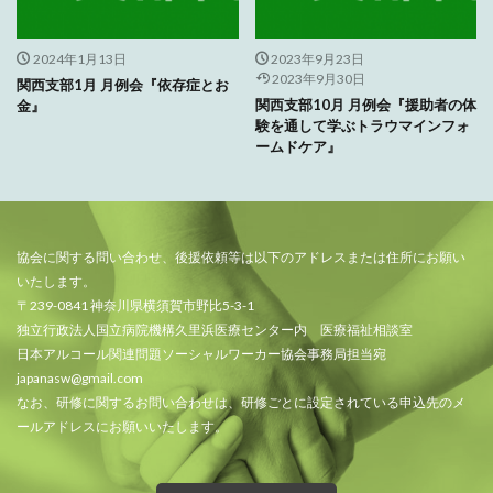
2024年1月13日
2023年9月23日
2023年9月30日
関西支部1月 月例会『依存症とお
関西支部10月 月例会『援助者の体
金』
験を通して学ぶトラウマインフォ
ームドケア』
協会に関する問い合わせ、後援依頼等は以下のアドレスまたは住所にお願い
いたします。
〒239-0841 神奈川県横須賀市野比5-3-1
独立行政法人国立病院機構久里浜医療センター内 医療福祉相談室
日本アルコール関連問題ソーシャルワーカー協会事務局担当宛
japanasw@gmail.com
なお、研修に関するお問い合わせは、研修ごとに設定されている申込先のメ
ールアドレスにお願いいたします。