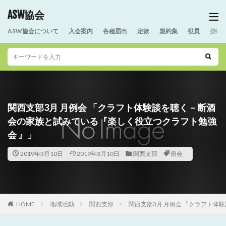
ASW協会
ASW協会について
入会案内
各種届出
定款
規約集
役員
援助
関西支部3月 月例会 「クラフト体験談を聴く－断酒
会の家族と試みている『楽しく役立つクラフト勉強
会 』」
2019年3月10日
2019年3月10日
関西支部
例会
HOME
地域活動
関西支部
関西支部3月 月例会 「クラフト体