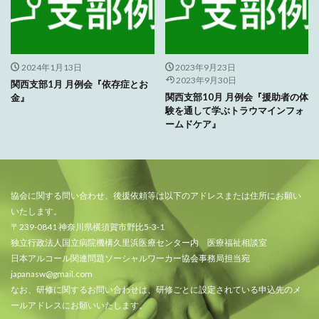
2024年1月13日
2023年9月23日
2023年9月30日
関西支部1月 月例会『依存症とお
関西支部10月 月例会『援助者の体
金』
験を通して学ぶトラウマインフォ
ームドケア』
協会に関する問い合わせ、後援依頼等は以下のアドレスまたは住所にお願い
いたします。
〒239-0841 神奈川県横須賀市野比5-3-1
独立行政法人国立病院機構久里浜医療センター内 医療福祉相談室
日本アルコール関連問題ソーシャルワーカー協会事務局担当宛
japanasw@gmail.com
なお、研修に関するお問い合わせは、研修ごとに設定されている申込先のメ
ールアドレスにお願いいたします。