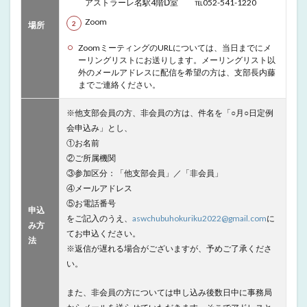
アストラーレ名駅4階Ⅾ室 ℡052-541-1220
Zoom
場所
ZoomミーティングのURLについては、当日までにメ
ーリングリストにお送りします。メーリングリスト以
外のメールアドレスに配信を希望の方は、支部長内藤
までご連絡ください。
※他支部会員の方、非会員の方は、件名を「○月○日定例
会申込み」とし、
①お名前
②ご所属機関
③参加区分：「他支部会員」／「非会員」
④メールアドレス
⑤お電話番号
申込
をご記入のうえ、
aswchubuhokuriku2022@gmail.com
に
み方
てお申込ください。
法
※返信が遅れる場合がございますが、予めご了承くださ
い。
また、非会員の方については申し込み後数日中に事務局