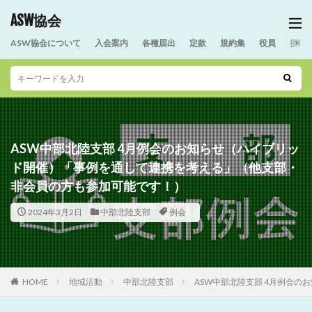
ASW協会
ASW協会について
入会案内
各種届出
定款
規約集
役員
援助
ASW中部北陸支部 4月例会のお知らせ（ハイブリッ
ド開催）「事例を通して連携を考える」（他支部・
非会員の方も参加可能です！）
2024年3月2日
中部北陸支部
例会
HOME
地域活動
中部北陸支部
ASW中部北陸支部 4月例会