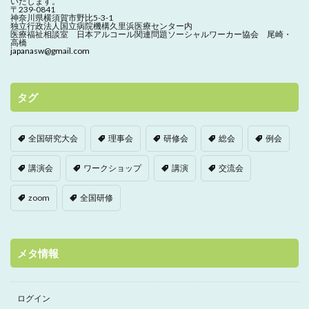
いたします。
〒239-0841
神奈川県横須賀市野比5-3-1
独立行政法人国立病院機構久里浜医療センター内
医療福祉相談室 日本アルコール関連問題ソーシャルワーカー協会 尾崎・
高橋
japanasw@gmail.com
タグ
全国研究大会
理事会
研修会
総会
例会
講演会
ワークショップ
講演
交流会
zoom
全国研修
メタ情報
ログイン