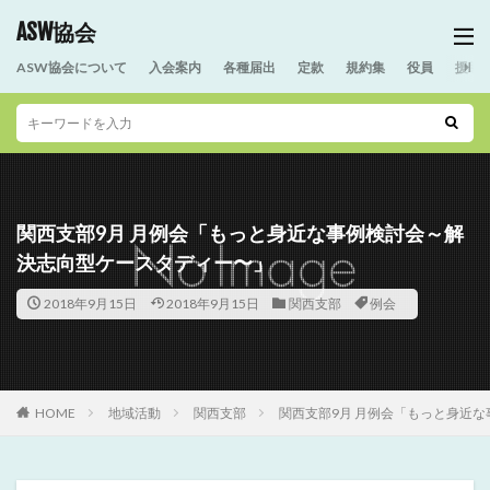
ASW協会
ASW協会について
入会案内
各種届出
定款
規約集
役員
援助
関西支部9月 月例会「もっと身近な事例検討会～解
決志向型ケースタディー〜」
2018年9月15日
2018年9月15日
関西支部
例会
HOME
地域活動
関西支部
関西支部9月 月例会「もっと身近