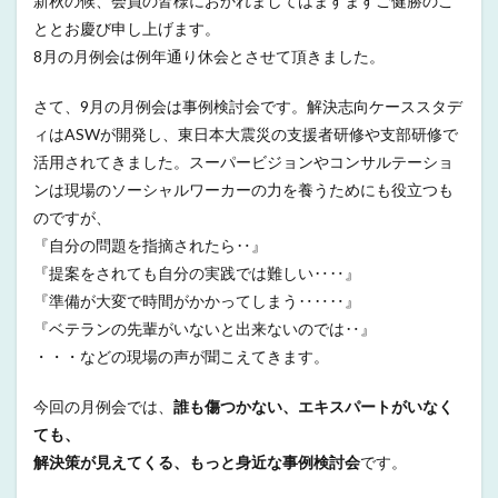
新秋の候、会員の皆様におかれましてはますますご健勝のこ
ととお慶び申し上げます。
8月の月例会は例年通り休会とさせて頂きました。
さて、9月の月例会は事例検討会です。解決志向ケーススタデ
ィはASWが開発し、東日本大震災の支援者研修や支部研修で
活用されてきました。スーパービジョンやコンサルテーショ
ンは現場のソーシャルワーカーの力を養うためにも役立つも
のですが、
『自分の問題を指摘されたら‥』
『提案をされても自分の実践では難しい‥‥』
『準備が大変で時間がかかってしまう‥‥‥』
『ベテランの先輩がいないと出来ないのでは‥』
・・・などの現場の声が聞こえてきます。
今回の月例会では、
誰も傷つかない、エキスパートがいなく
ても、
解決策が見えてくる、もっと身近な事例検討会
です。