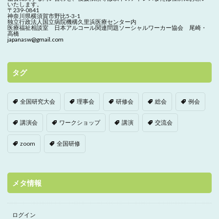
いたします。
〒239-0841
神奈川県横須賀市野比5-3-1
独立行政法人国立病院機構久里浜医療センター内
医療福祉相談室 日本アルコール関連問題ソーシャルワーカー協会 尾崎・
高橋
japanasw@gmail.com
タグ
全国研究大会
理事会
研修会
総会
例会
講演会
ワークショップ
講演
交流会
zoom
全国研修
メタ情報
ログイン