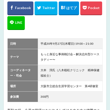
日時
平成30年9月27日(木曜日) 19:00～21:00
もっと身近な事例検討会～解決志向型ケース
テーマ
タディー〜
コーディネータ
大本 淳氏（八木植松クリニック 精神保健
ー・司会
福祉士）
場所
大阪市立総合生涯学習センター 第4研修室
参加費
300円