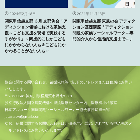
2024年2月16日
2021年11月13日
関東甲信越支部 ３月 支部例会「ア
関東甲信越支部 東風の会 アディク
ディクション領域における家族支
ション基礎講座「アディクション
援～こども支援を現場で実践する
問題の家族ソーシャルワーク～専
手がかり」～間接的にしかこども
門的介入から包括的支援まで～」
にかかわらない人も＆こどもにか
かわることがない人も～
協会に関する問い合わせ、後援依頼等は以下のアドレスまたは住所にお願い
いたします。
〒239-0841 神奈川県横須賀市野比5-3-1
独立行政法人国立病院機構久里浜医療センター内 医療福祉相談室
日本アルコール関連問題ソーシャルワーカー協会事務局担当宛
japanasw@gmail.com
なお、研修に関するお問い合わせは、研修ごとに設定されている申込先のメ
ールアドレスにお願いいたします。