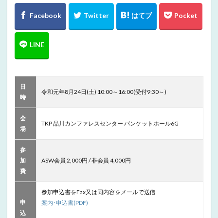
日
令和元年8月24日(土) 10:00～16:00(受付9:30～)
時
会
TKP 品川カンファレスセンター バンケットホール6G
場
参
加
ASW会員 2,000円 / 非会員 4,000円
費
参加申込書をFax又は同内容をメールで送信
申
案内･申込書(PDF)
込