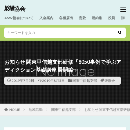
ASW協会
ASW協会について
入会案内
各種届出
定款
規約集
役員
援助
お知らせ 関東甲信越支部研修「8050事例で学ぶア
ディクション基礎講座 展開編」
2019年7月5日
2019年8月5日
関東甲信越支部
研修会
HOME
地域活動
関東甲信越支部
お知らせ 関東甲信越支部研修