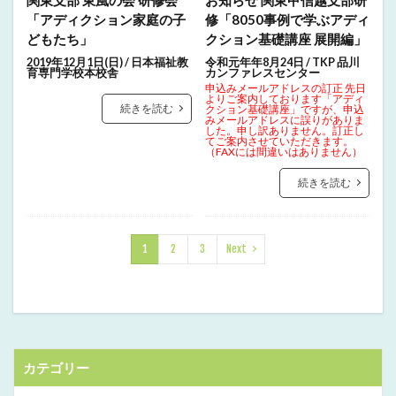
「アディクション家庭の子
修「8050事例で学ぶアディ
どもたち」
クション基礎講座 展開編」
2019年12月1日(日) / 日本福祉教
令和元年年8月24日 / TKP 品川
育専門学校本校舎
カンファレスセンター
申込みメールアドレスの訂正 先日
よりご案内しております「アディ
続きを読む
クション基礎講座」ですが、申込
みメールアドレスに誤りがありま
した。申し訳ありません。訂正し
てご案内させていただきます。
（FAXには間違いはありません）
続きを読む
1
2
3
Next
カテゴリー