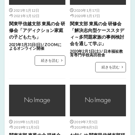
2021年1月12日
2020年1月17日
2021年1月12日
2020年1月17日
関東甲信越支部 東風の会 研
関東支部 東風の会 研修会
修会「アディクション家庭
「解決志向型ケーススタデ
の子どもたち」
ィ～多問題家族の事例検討
会を通して学ぶ」
2021年1月31日(日) / ZOOMに
よるオンライン開催
2020年2月1日(土) / 日本福祉教
育専門学校高田校舎
続きを読む
続きを読む
2019年11月3日
2019年7月5日
2019年11月3日
2019年8月5日
関東支部 東風の会 研修会
お知らせ 関東甲信越支部研