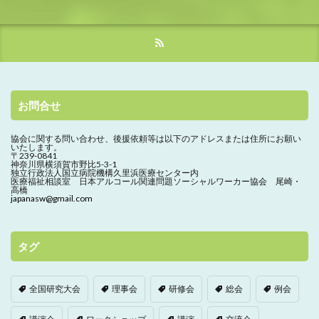
お問合せ
協会に関する問い合わせ、
後援依頼等は以下のアドレスまたは住所にお願い
いたします。
〒239-0841
神奈川県横須賀市野比5-3-1
独立行政法人国立病院機構久里浜医療センター内
医療福祉相談室 日本アルコール関連問題ソーシャルワーカー協会 尾崎・
高橋
japanasw@gmail.com
タグ
全国研究大会
理事会
研修会
総会
例会