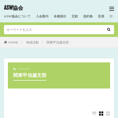
ASW協会
ASW協会について
入会案内
各種届出
定款
規約集
役員
援助
HOME
地域活動
関東甲信越支部
CATEGORY
関東甲信越支部