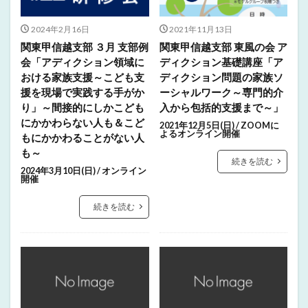
2024年2月16日
2021年11月13日
関東甲信越支部 ３月 支部例
関東甲信越支部 東風の会 ア
会「アディクション領域に
ディクション基礎講座「ア
おける家族支援～こども支
ディクション問題の家族ソ
援を現場で実践する手がか
ーシャルワーク～専門的介
り」～間接的にしかこども
入から包括的支援まで～」
にかかわらない人も＆こど
2021年12月5日(日) / ZOOMに
よるオンライン開催
もにかかわることがない人
も～
続きを読む
2024年3月10日(日) / オンライン
開催
続きを読む