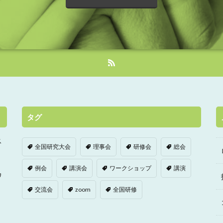
タグ
ス
全国研究大会
理事会
研修会
総会
例会
講演会
ワークショップ
講演
ワ
交流会
zoom
全国研修