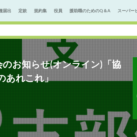
種届出
定款
規約集
役員
援助職のためのQ＆A
スーパー
会のお知らせ(オンライン)「協
のあれこれ」