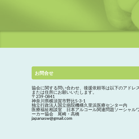
お問合せ
協会に関する問い合わせ、
後援依頼等は以下のアドレ
または住所にお願いいたします。
〒239-0841
神奈川県横須賀市野比5-3-1
独立行政法人国立病院機構久里浜医療センター内
医療福祉相談室 日本アルコール関連問題ソーシャル
ーカー協会 尾崎・高橋
japanasw@gmail.com