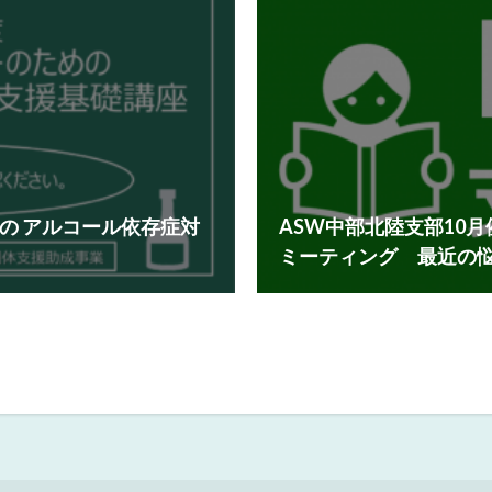
めの アルコール依存症対
ASW中部北陸支部10
ミーティング 最近の