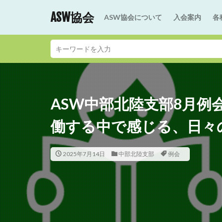
ASW協会
ASW協会について
入会案内
各
ASW中部北陸支部8月例
働する中で感じる、日々
2025年7月14日
中部北陸支部
例会