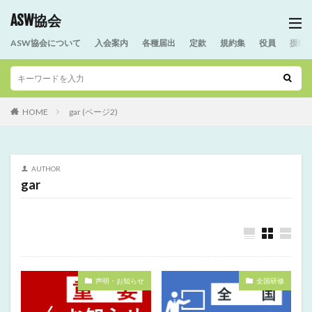
ASW協会
ASW協会について
入会案内
各種届出
定款
規約集
役員
援助
HOME
gar (ページ2)
AUTHOR
gar
声明・お知らせ
全国研修