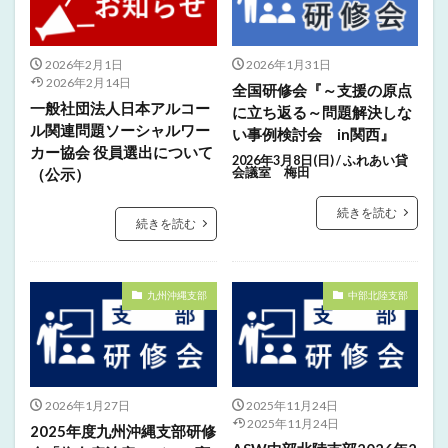
2026年2月1日
2026年1月31日
2026年2月14日
全国研修会『～支援の原点
一般社団法人日本アルコー
に立ち返る～問題解決しな
ル関連問題ソーシャルワー
い事例検討会 in関西』
カー協会 役員選出について
2026年3月8日(日) / ふれあい貸
（公示）
会議室 梅田
続きを読む
続きを読む
九州沖縄支部
中部北陸支部
2026年1月27日
2025年11月24日
2025年11月24日
2025年度九州沖縄支部研修