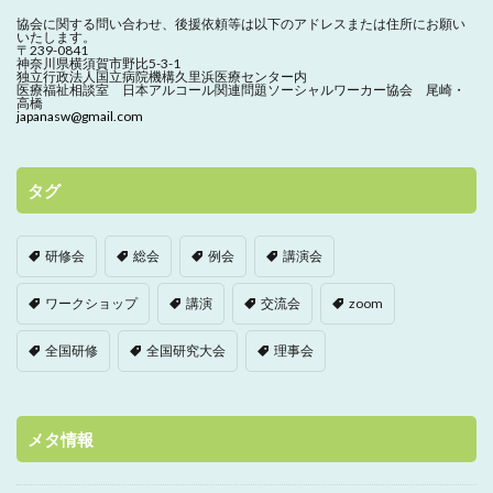
協会に関する問い合わせ、
後援依頼等は以下のアドレスまたは住所にお願い
いたします。
〒239-0841
神奈川県横須賀市野比5-3-1
独立行政法人国立病院機構久里浜医療センター内
医療福祉相談室 日本アルコール関連問題ソーシャルワーカー協会 尾崎・
高橋
japanasw@gmail.com
タグ
研修会
総会
例会
講演会
ワークショップ
講演
交流会
zoom
全国研修
全国研究大会
理事会
メタ情報