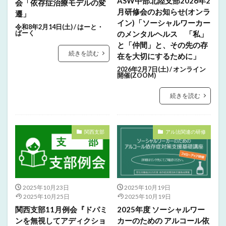
ASW中部北陸支部2026年2
会「依存症治療モデルの変
月研修会のお知らせ(オンラ
遷」
イン)「ソーシャルワーカー
令和8年2月14日(土) / はーと・
ぱーく
のメンタルヘルス 「私」
と「仲間」と、その先の存
続きを読む
在を大切にするために」
2026年2月7日(土) / オンライン
開催(ZOOM)
続きを読む
関西支部
アル法関連の研修
2025年10月23日
2025年10月19日
2025年10月25日
2025年10月19日
関西支部11月例会『ドパミ
2025年度 ソーシャルワー
ンを無視してアディクショ
カーのための アルコール依