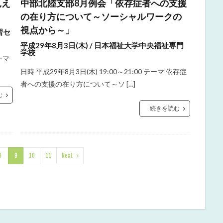
見え
中部北陸支部8月例会「依存症者への支援
の在り方について～ソーシャルワークの
視点から～」
習セ
平成29年8月3日(木) / 日本福祉大学中央福祉専門
学校
ーマ
日時 平成29年8月3日(木) 19:00～21:00 テーマ 依存症
者への支援の在り方について～ソ […]
む
続きを読む
8
9
10
11
Next