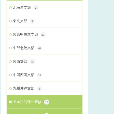
北海道支部
2
東北支部
4
関東甲信越支部
21
中部北陸支部
48
関西支部
75
中国四国支部
15
九州沖縄支部
6
アル法関連の研修
13