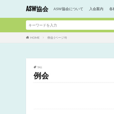
ASW協会
ASW協会について
入会案内
各
HOME
例会 (ページ9)
TAG
例会