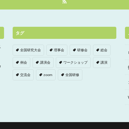
タグ
ス
全国研究大会
理事会
研修会
総会
例会
講演会
ワークショップ
講演
ワ
交流会
zoom
全国研修