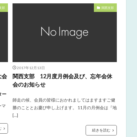
支部
関西支部
2017年12月13日
大会
関西支部 12月度月例会及び、忘年会休
会のお知らせ
ター
師走の候、会員の皆様におかれましてはますますご健
ーマ
勝のこととお慶び申し上げます。 11月の月例会は『地
[…]
む
続きを読む