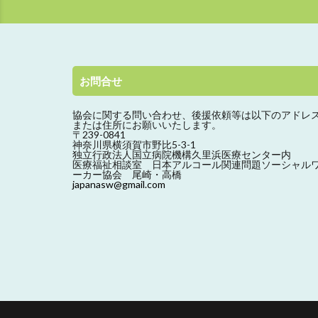
お問合せ
協会に関する問い合わせ、
後援依頼等は以下のアドレ
または住所にお願いいたします。
〒239-0841
神奈川県横須賀市野比5-3-1
独立行政法人国立病院機構久里浜医療センター内
医療福祉相談室 日本アルコール関連問題ソーシャル
ーカー協会 尾崎・高橋
japanasw@gmail.com