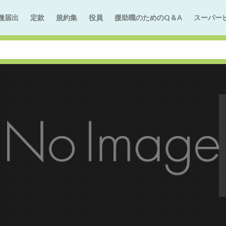
種届出
定款
規約集
役員
援助職のためのQ＆A
スーパー