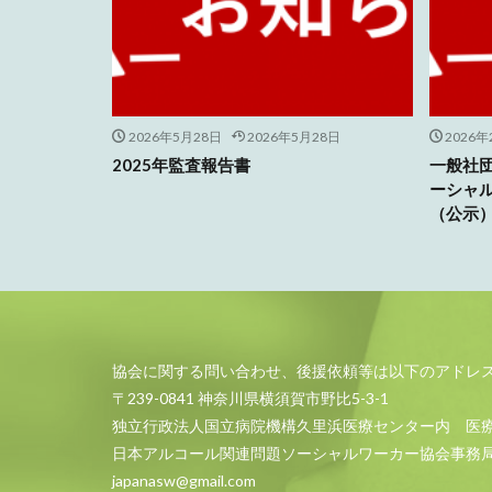
2026年5月28日
2026年5月28日
2026
2025年監査報告書
一般社
ーシャ
（公示
協会に関する問い合わせ、後援依頼等は以下のアドレ
〒239-0841 神奈川県横須賀市野比5-3-1
独立行政法人国立病院機構久里浜医療センター内 医
日本アルコール関連問題ソーシャルワーカー協会事務
japanasw@gmail.com