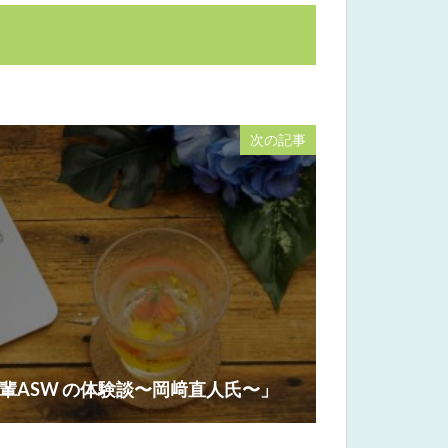
次の記事
先輩ASW の体験談〜岡﨑直⼈⽒〜」