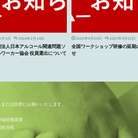
年2月1日
2026年2月14日
2025年9月20日
2025年9月22日
団法人日本アルコール関連問題ソ
全国ワークショップ研修の延期
ルワーカー協会 役員選出について
せ
）
スまたは住所にお願いいたします。
療福祉相談室
局担当宛