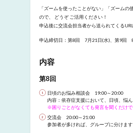
3
「ズームを使ったことがない」「ズームの使
参
加
ので、 どうぞ ご活用ください！
方
申込後に交流会担当者から送られてくるUR
法
申込締切日：第8回 7月21日(水)、第9回 8月
内容
第8回
日頃のお悩み相談会 19:00～20:00
内容：依存症支援において、日頃、悩ん
※困りごとがなくても発言を聞くだけで
交流会 20:00～21:00
参加者が多ければ、グループに分けます