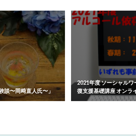
2021年度 ソーシャル
体験談〜岡﨑直⼈⽒〜」
復支援基礎講座 オンラ