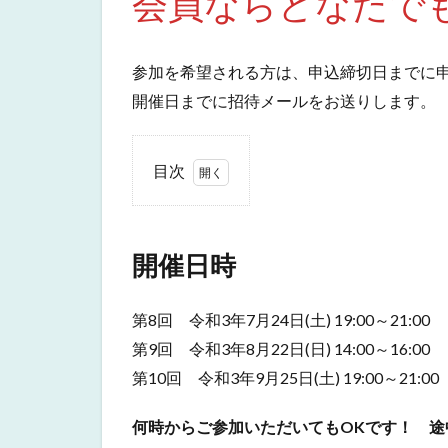
会員ならどなたで
参加を希望される方は、申込締切日までに
開催日までに招待メールをお送りします。
目次
1
開
催
開催日時
日
時
第8回 令和3年7月24日(土) 19:00～21:00
2
内
第9回 令和3年8月22日(日) 14:00～16:00
容
第10回 令和3年9月25日(土) 19:00～21:00
2.1
第8回
何時からご参加いただいてもOKです！ 途