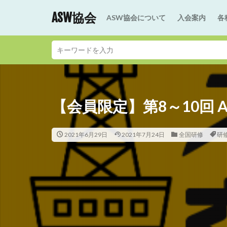
ASW協会
ASW協会について
入会案内
各
【会員限定】第8～10回 
2021年6月29日
2021年7月24日
全国研修
研