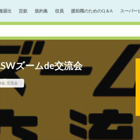
種届出
定款
規約集
役員
援助職のためのQ＆A
スーパー
ASWズームde交流会
修会
,
交流会