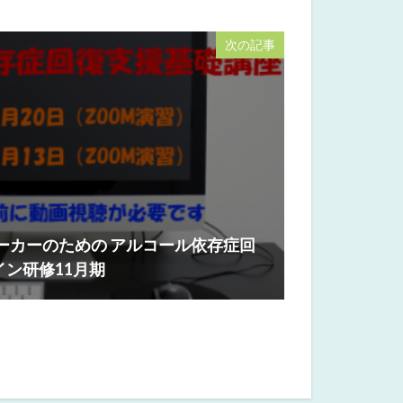
次の記事
ワーカーのための アルコール依存症回
イン研修11月期