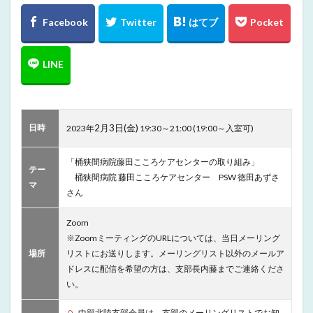
日時
2月3日(金)
2023年
19:30～21:00 (19:00～入室可)
「桶狭間病院藤田こころケアセンターの取り組み」
テー
桶狭間病院 藤田こころケアセンター PSW 徳田あずさ
マ
さん
Zoom
※ZoomミーティングのURLについては、当日メーリング
場所
リストにお送りします。メーリングリスト以外のメールア
ドレスに配信を希望の方は、支部長内藤までご連絡くださ
い。
中部北陸支部会員は、支部のメーリングリストでお知