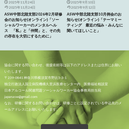
2025年11月24日
2025年9月10日
2025年11月24日
2025年9月12日
ASW中部北陸支部2026年2月研修
ASW中部北陸支部10月例会のお
会のお知らせ(オンライン)「ソー
知らせ(オンライン)「テーマミー
シャルワーカーのメンタルヘル
ティング 最近の悩み・みんなに
ス 「私」と「仲間」と、その先
聞いてほしいこと」
の存在を大切にするために」
協会に関する問い合わせ、後援依頼等は以下のアドレスまたは住所にお願い
いたします。
〒239-0841 神奈川県横須賀市野比5-3-1
独立行政法人国立病院機構久里浜医療センター内 医療福祉相談室
日本アルコール関連問題ソーシャルワーカー協会事務局担当宛
japanasw@gmail.com
なお、研修に関するお問い合わせは、研修ごとに設定されている申込先のメ
ールアドレスにお願いいたします。