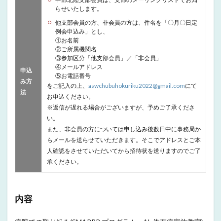
らせいたします。
他支部会員の方、非会員の方は、件名を「〇月〇日定
例会申込み」とし、
①お名前
②ご所属機関名
③参加区分「他支部会員」／「非会員」
④メールアドレス
申込
⑤お電話番号
み方
をご記入の上、
aswchubuhokuriku2022@gmail.com
にて
法
お申込ください。
※返信が遅れる場合がございますが、予めご了承くださ
い。
また、非会員の方については申し込み後数日中に事務局か
らメールを送らせていただきます。そこでアドレスとご本
人確認をさせていただいてから招待状を送りますのでご了
承ください。
内容