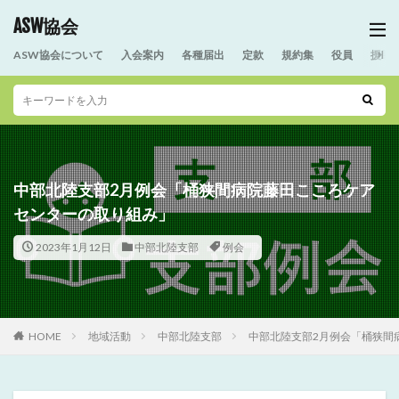
ASW協会
ASW協会について
入会案内
各種届出
定款
規約集
役員
援助
中部北陸支部2月例会「桶狭間病院藤田こころケア
センターの取り組み」
2023年1月12日
中部北陸支部
例会
HOME
地域活動
中部北陸支部
中部北陸支部2月例会「桶狭間