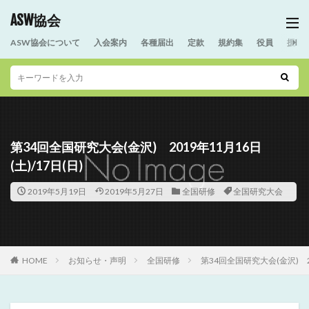
ASW協会
ASW協会について
入会案内
各種届出
定款
規約集
役員
援助
第34回全国研究大会(金沢) 2019年11月16日
(土)/17日(日)
2019年5月19日
2019年5月27日
全国研修
全国研究大会
HOME
お知らせ・声明
全国研修
第34回全国研究大会(金沢) 20