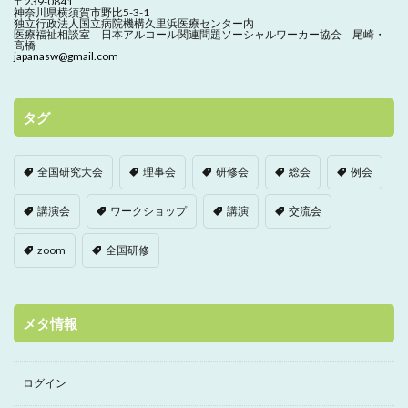
〒239-0841
神奈川県横須賀市野比5-3-1
独立行政法人国立病院機構久里浜医療センター内
医療福祉相談室 日本アルコール関連問題ソーシャルワーカー協会 尾崎・
高橋
japanasw@gmail.com
タグ
全国研究大会
理事会
研修会
総会
例会
講演会
ワークショップ
講演
交流会
zoom
全国研修
メタ情報
ログイン