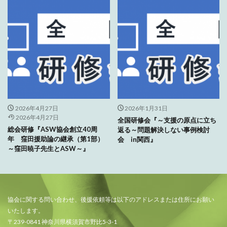
2026年4月27日
2026年1月31日
2026年4月27日
全国研修会『～支援の原点に立ち
総会研修『ASW協会創立40周
返る～問題解決しない事例検討
年 窪田援助論の継承（第1部）
会 in関西』
～窪田暁子先生とASW～』
協会に関する問い合わせ、後援依頼等は以下のアドレスまたは住所にお願い
いたします。
〒239-0841 神奈川県横須賀市野比5-3-1